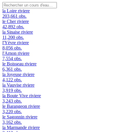
la Loire
riviere
203,661 obs.
le Cher
riviere
42,892 obs.
la Sinaise
riviere
11,200 obs.
l'Yèvre
riviere
8,056 obs.
l'Arnon
riviere
7,554 obs.
le Boisseau
riviere
6,361 obs.
la Joyeuse
riviere
4,122 obs.
la Vauvise
riviere
3,919 obs.
la Boute Vive
riviere
3,243 obs.
le Barangeon
riviere
3,220 obs.
le Sagonnin
riviere
3,162 obs.
la Marmande
riviere