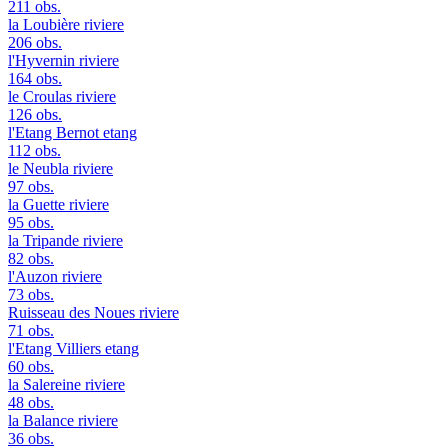
211 obs.
la Loubière
riviere
206 obs.
l'Hyvernin
riviere
164 obs.
le Croulas
riviere
126 obs.
l'Etang Bernot
etang
112 obs.
le Neubla
riviere
97 obs.
la Guette
riviere
95 obs.
la Tripande
riviere
82 obs.
l'Auzon
riviere
73 obs.
Ruisseau des Noues
riviere
71 obs.
l'Etang Villiers
etang
60 obs.
la Salereine
riviere
48 obs.
la Balance
riviere
36 obs.