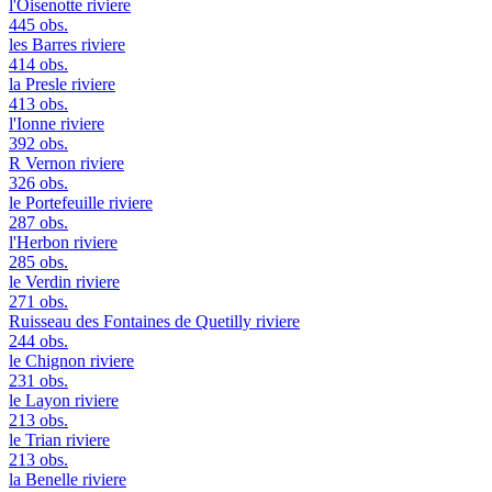
l'Oisenotte
riviere
445 obs.
les Barres
riviere
414 obs.
la Presle
riviere
413 obs.
l'Ionne
riviere
392 obs.
R Vernon
riviere
326 obs.
le Portefeuille
riviere
287 obs.
l'Herbon
riviere
285 obs.
le Verdin
riviere
271 obs.
Ruisseau des Fontaines de Quetilly
riviere
244 obs.
le Chignon
riviere
231 obs.
le Layon
riviere
213 obs.
le Trian
riviere
213 obs.
la Benelle
riviere