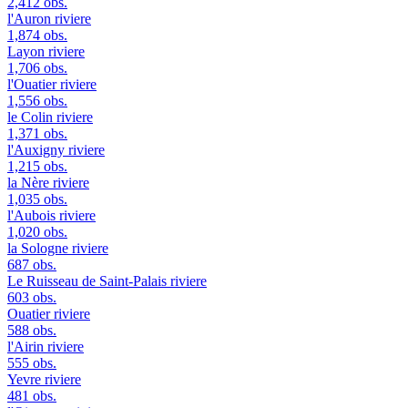
2,412 obs.
l'Auron
riviere
1,874 obs.
Layon
riviere
1,706 obs.
l'Ouatier
riviere
1,556 obs.
le Colin
riviere
1,371 obs.
l'Auxigny
riviere
1,215 obs.
la Nère
riviere
1,035 obs.
l'Aubois
riviere
1,020 obs.
la Sologne
riviere
687 obs.
Le Ruisseau de Saint-Palais
riviere
603 obs.
Ouatier
riviere
588 obs.
l'Airin
riviere
555 obs.
Yevre
riviere
481 obs.