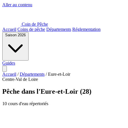
Aller au contenu
Coin de Pêche
Accueil
Coins de pêche
Départements
Réglementation
Saison 2026
Guides
Accueil
/
Départements
/
Eure-et-Loir
Centre-Val de Loire
Pêche dans l'Eure-et-Loir (28)
10 cours d'eau répertoriés