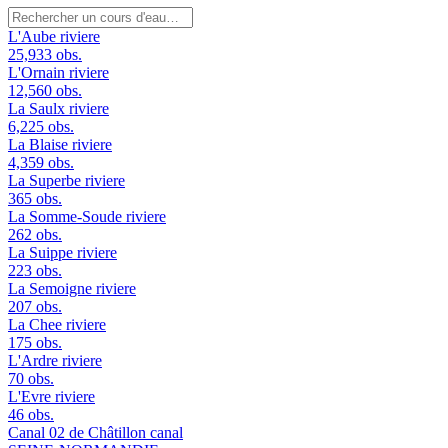
L'Aube
riviere
25,933 obs.
L'Ornain
riviere
12,560 obs.
La Saulx
riviere
6,225 obs.
La Blaise
riviere
4,359 obs.
La Superbe
riviere
365 obs.
La Somme-Soude
riviere
262 obs.
La Suippe
riviere
223 obs.
La Semoigne
riviere
207 obs.
La Chee
riviere
175 obs.
L'Ardre
riviere
70 obs.
L'Evre
riviere
46 obs.
Canal 02 de Châtillon
canal