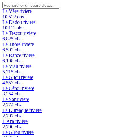
La Vère
riviere
10,522 obs.
Le Dadou
riviere
10,111 obs.
Le Tescou
riviere
6,825 obs.
Le Thoré
riviere
6,507 obs.
Le Rance
riviere
6,108 obs.
Le Viau
riviere
5,715 obs.
Le Gijou
riviere
4,553 obs.
Le Cérou
riviere
3,254 obs.
Le Sor
riviere
2,774 obs.
La Durenque
riviere
2,707 obs.
L'Arn
riviere
2,700 obs.
Le Girou
riviere