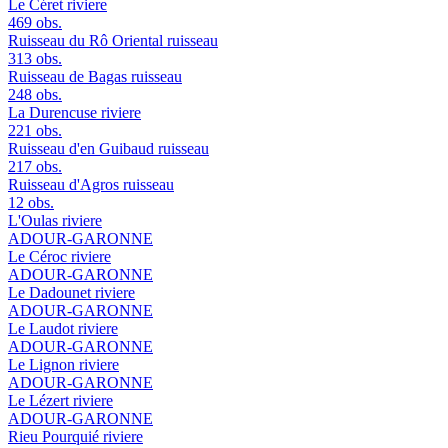
Le Céret
riviere
469 obs.
Ruisseau du Rô Oriental
ruisseau
313 obs.
Ruisseau de Bagas
ruisseau
248 obs.
La Durencuse
riviere
221 obs.
Ruisseau d'en Guibaud
ruisseau
217 obs.
Ruisseau d'Agros
ruisseau
12 obs.
L'Oulas
riviere
ADOUR-GARONNE
Le Céroc
riviere
ADOUR-GARONNE
Le Dadounet
riviere
ADOUR-GARONNE
Le Laudot
riviere
ADOUR-GARONNE
Le Lignon
riviere
ADOUR-GARONNE
Le Lézert
riviere
ADOUR-GARONNE
Rieu Pourquié
riviere