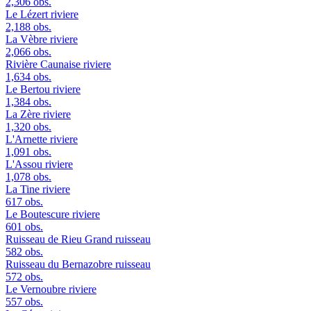
2,306 obs.
Le Lézert
riviere
2,188 obs.
La Vèbre
riviere
2,066 obs.
Rivière Caunaise
riviere
1,634 obs.
Le Bertou
riviere
1,384 obs.
La Zère
riviere
1,320 obs.
L'Arnette
riviere
1,091 obs.
L'Assou
riviere
1,078 obs.
La Tine
riviere
617 obs.
Le Boutescure
riviere
601 obs.
Ruisseau de Rieu Grand
ruisseau
582 obs.
Ruisseau du Bernazobre
ruisseau
572 obs.
Le Vernoubre
riviere
557 obs.