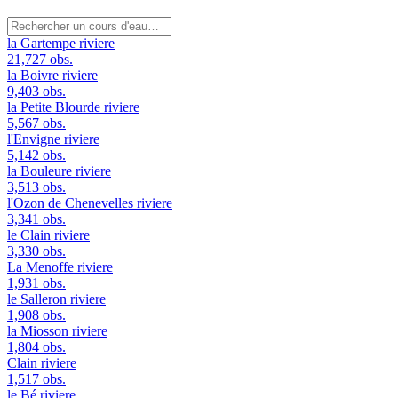
la Gartempe
riviere
21,727 obs.
la Boivre
riviere
9,403 obs.
la Petite Blourde
riviere
5,567 obs.
l'Envigne
riviere
5,142 obs.
la Bouleure
riviere
3,513 obs.
l'Ozon de Chenevelles
riviere
3,341 obs.
le Clain
riviere
3,330 obs.
La Menoffe
riviere
1,931 obs.
le Salleron
riviere
1,908 obs.
la Miosson
riviere
1,804 obs.
Clain
riviere
1,517 obs.
le Bé
riviere