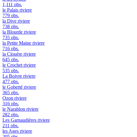
1,111 obs.
le Palais
riviere
779 obs.
la Dive
riviere
738 obs.
la Blourde
riviere
735 obs.
la Petite Maine
riviere
716 obs.
la Clouère
riviere
645 obs.
le Crochet
riviere
535 obs.
La Boivre
riviere
477 obs.
le Goberté
riviere
365 obs.
Ozon
riviere
316 obs.
le Narablon
riviere
282 obs.
Les Garnaudières
riviere
211 obs.
les Ages
riviere
205 obs.