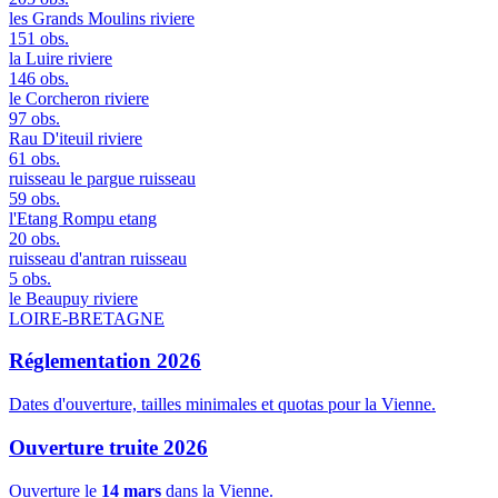
les Grands Moulins
riviere
151 obs.
la Luire
riviere
146 obs.
le Corcheron
riviere
97 obs.
Rau D'iteuil
riviere
61 obs.
ruisseau le pargue
ruisseau
59 obs.
l'Etang Rompu
etang
20 obs.
ruisseau d'antran
ruisseau
5 obs.
le Beaupuy
riviere
LOIRE-BRETAGNE
Réglementation 2026
Dates d'ouverture, tailles minimales et quotas pour la Vienne.
Ouverture truite 2026
Ouverture le
14 mars
dans la Vienne.