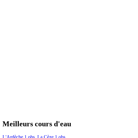
Meilleurs cours d'eau
L'Ardèche
1 obs.
La Cèze
1 obs.