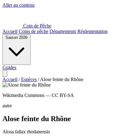
Aller au contenu
Coin de Pêche
Accueil
Coins de pêche
Départements
Réglementation
Saison 2026
Guides
Accueil
/
Espèces
/
Alose feinte du Rhône
Wikimedia Commons — CC BY-SA
autre
Alose feinte du Rhône
Alosa fallax rhodanensis