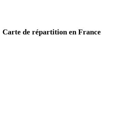
Carte de répartition en France
MapLibre
MapLibre
| ©
| ©
OpenStreetMap
OpenStreetMap
France
France