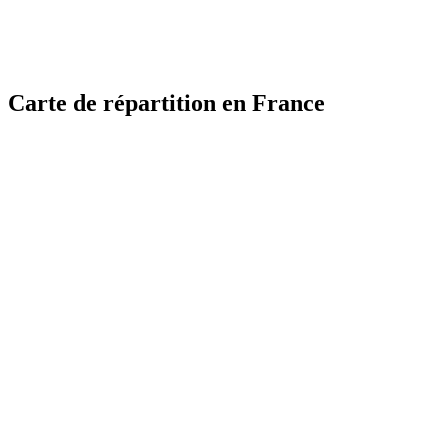
Carte de répartition en France
MapLibre
MapLibre
| ©
| ©
OpenStreetMap
OpenStreetMap
France
France