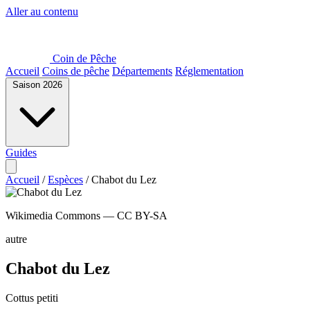
Aller au contenu
Coin de Pêche
Accueil
Coins de pêche
Départements
Réglementation
Saison 2026
Guides
Accueil
/
Espèces
/
Chabot du Lez
Wikimedia Commons — CC BY-SA
autre
Chabot du Lez
Cottus petiti