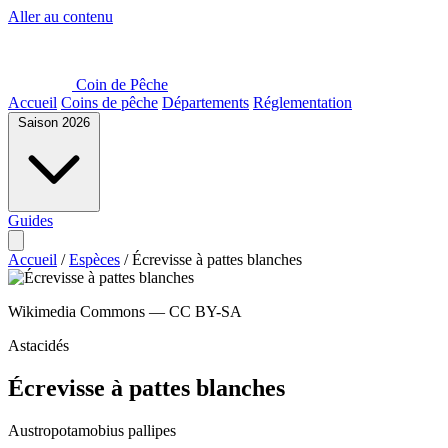
Aller au contenu
Coin de Pêche
Accueil
Coins de pêche
Départements
Réglementation
Saison 2026
Guides
Accueil
/
Espèces
/
Écrevisse à pattes blanches
Wikimedia Commons — CC BY-SA
Astacidés
Écrevisse à pattes blanches
Austropotamobius pallipes