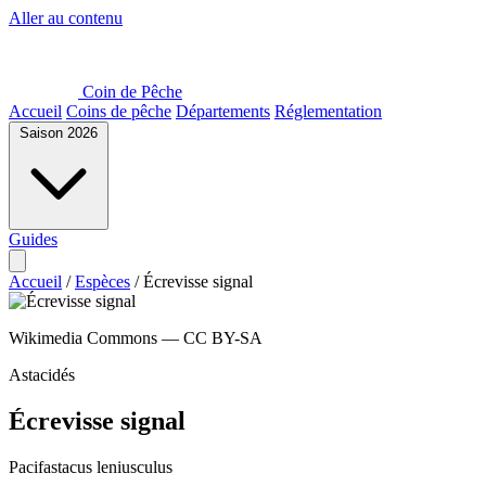
Aller au contenu
Coin de Pêche
Accueil
Coins de pêche
Départements
Réglementation
Saison 2026
Guides
Accueil
/
Espèces
/
Écrevisse signal
Wikimedia Commons — CC BY-SA
Astacidés
Écrevisse signal
Pacifastacus leniusculus