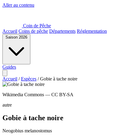
Aller au contenu
Coin de Pêche
Accueil
Coins de pêche
Départements
Réglementation
Saison 2026
Guides
Accueil
/
Espèces
/
Gobie à tache noire
Wikimedia Commons — CC BY-SA
autre
Gobie à tache noire
Neogobius melanostomus