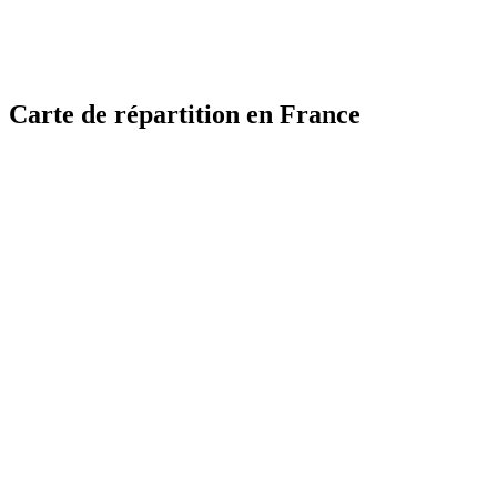
Carte de répartition en France
MapLibre
MapLibre
| ©
| ©
OpenStreetMap
OpenStreetMap
France
France