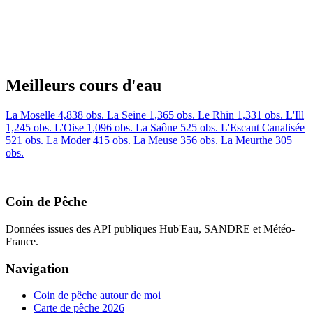
Meilleurs cours d'eau
La Moselle
4,838 obs.
La Seine
1,365 obs.
Le Rhin
1,331 obs.
L'Ill
1,245 obs.
L'Oise
1,096 obs.
La Saône
525 obs.
L'Escaut Canalisée
521 obs.
La Moder
415 obs.
La Meuse
356 obs.
La Meurthe
305
obs.
Coin de Pêche
Données issues des API publiques Hub'Eau, SANDRE et Météo-
France.
Navigation
Coin de pêche autour de moi
Carte de pêche 2026