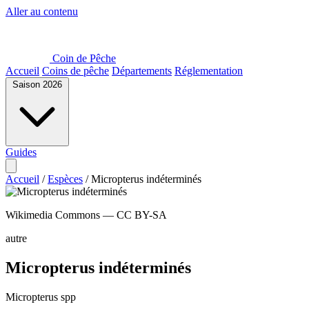
Aller au contenu
Coin de Pêche
Accueil
Coins de pêche
Départements
Réglementation
Saison 2026
Guides
Accueil
/
Espèces
/
Micropterus indéterminés
Wikimedia Commons — CC BY-SA
autre
Micropterus indéterminés
Micropterus spp