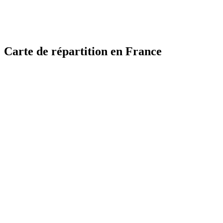
Carte de répartition en France
MapLibre
MapLibre
| ©
| ©
OpenStreetMap
OpenStreetMap
France
France