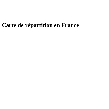
Carte de répartition en France
MapLibre
MapLibre
| ©
| ©
OpenStreetMap
OpenStreetMap
France
France