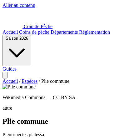
Aller au contenu
Coin de Pêche
Accueil
Coins de pêche
Départements
Réglementation
Saison 2026
Guides
Accueil
/
Espèces
/
Plie commune
Wikimedia Commons — CC BY-SA
autre
Plie commune
Pleuronectes platessa