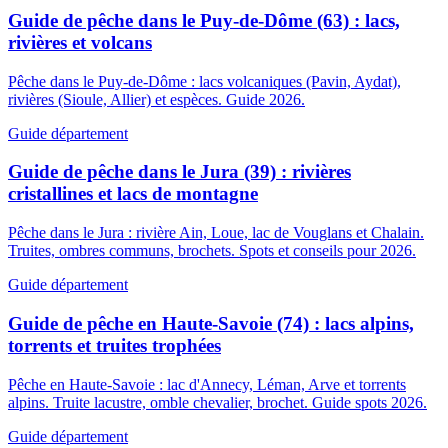
Guide de pêche dans le Puy-de-Dôme (63) : lacs,
rivières et volcans
Pêche dans le Puy-de-Dôme : lacs volcaniques (Pavin, Aydat),
rivières (Sioule, Allier) et espèces. Guide 2026.
Guide département
Guide de pêche dans le Jura (39) : rivières
cristallines et lacs de montagne
Pêche dans le Jura : rivière Ain, Loue, lac de Vouglans et Chalain.
Truites, ombres communs, brochets. Spots et conseils pour 2026.
Guide département
Guide de pêche en Haute-Savoie (74) : lacs alpins,
torrents et truites trophées
Pêche en Haute-Savoie : lac d'Annecy, Léman, Arve et torrents
alpins. Truite lacustre, omble chevalier, brochet. Guide spots 2026.
Guide département