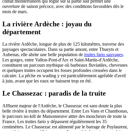
climat méditerranéen qui règne sur la partie sud permet une
ouverture de saison précoce, avec des conditions favorables dès le
mois de mars.
La rivière Ardèche : joyau du
département
La rivière Ardèche, longue de plus de 125 kilomètres, traverse des
paysages spectaculaires. Dans sa partie amont, entre Thueyts et
Aubenas, elle abrite une belle population de
truites fario sauvages
.
Les gorges, entre Vallon-Pont-d'Arc et Saint-Martin-d'Ardèche,
constituent un parcours mythique où barbeaux fluviatiles, chevesnes
et quelques truites occupent les fosses profondes creusées dans le
calcaire. La pêche en wading y est particulièrement agréable d'avril
à juin, avant que les eaux ne baissent trop en été.
Le Chassezac : paradis de la truite
Affluent majeur de l'Ardèche, le Chassezac est sans doute la plus
belle rivière à truites du département. Entre Les Vans et Chambonas,
le parcours no-kill de Maisonneuve attire des moucheurs de toute la
France. Les truites fario y dépassent régulièrement les 35
centimètres. Le Chassezac est alimenté par le barrage de Puylaurent,