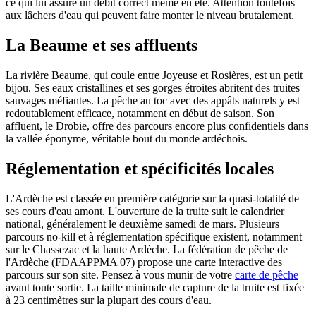
ce qui lui assure un débit correct même en été. Attention toutefois
aux lâchers d'eau qui peuvent faire monter le niveau brutalement.
La Beaume et ses affluents
La rivière Beaume, qui coule entre Joyeuse et Rosières, est un petit
bijou. Ses eaux cristallines et ses gorges étroites abritent des truites
sauvages méfiantes. La pêche au toc avec des appâts naturels y est
redoutablement efficace, notamment en début de saison. Son
affluent, le Drobie, offre des parcours encore plus confidentiels dans
la vallée éponyme, véritable bout du monde ardéchois.
Réglementation et spécificités locales
L'Ardèche est classée en première catégorie sur la quasi-totalité de
ses cours d'eau amont. L'ouverture de la truite suit le calendrier
national, généralement le deuxième samedi de mars. Plusieurs
parcours no-kill et à réglementation spécifique existent, notamment
sur le Chassezac et la haute Ardèche. La fédération de pêche de
l'Ardèche (FDAAPPMA 07) propose une carte interactive des
parcours sur son site. Pensez à vous munir de votre
carte de pêche
avant toute sortie. La taille minimale de capture de la truite est fixée
à 23 centimètres sur la plupart des cours d'eau.