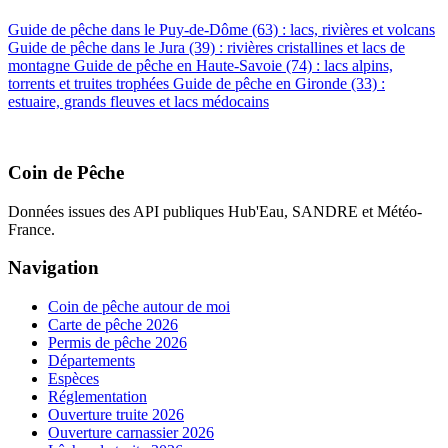
Guide de pêche dans le Puy-de-Dôme (63) : lacs, rivières et volcans
Guide de pêche dans le Jura (39) : rivières cristallines et lacs de
montagne
Guide de pêche en Haute-Savoie (74) : lacs alpins,
torrents et truites trophées
Guide de pêche en Gironde (33) :
estuaire, grands fleuves et lacs médocains
Coin de Pêche
Données issues des API publiques Hub'Eau, SANDRE et Météo-
France.
Navigation
Coin de pêche autour de moi
Carte de pêche 2026
Permis de pêche 2026
Départements
Espèces
Réglementation
Ouverture truite 2026
Ouverture carnassier 2026