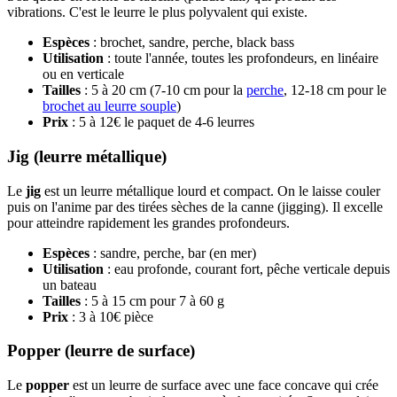
vibrations. C'est le leurre le plus polyvalent qui existe.
Espèces
: brochet, sandre, perche, black bass
Utilisation
: toute l'année, toutes les profondeurs, en linéaire
ou en verticale
Tailles
: 5 à 20 cm (7-10 cm pour la
perche
, 12-18 cm pour le
brochet au leurre souple
)
Prix
: 5 à 12€ le paquet de 4-6 leurres
Jig (leurre métallique)
Le
jig
est un leurre métallique lourd et compact. On le laisse couler
puis on l'anime par des tirées sèches de la canne (jigging). Il excelle
pour atteindre rapidement les grandes profondeurs.
Espèces
: sandre, perche, bar (en mer)
Utilisation
: eau profonde, courant fort, pêche verticale depuis
un bateau
Tailles
: 5 à 15 cm pour 7 à 60 g
Prix
: 3 à 10€ pièce
Popper (leurre de surface)
Le
popper
est un leurre de surface avec une face concave qui crée