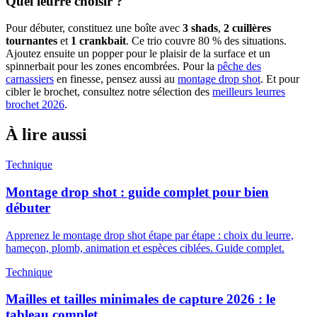
Quel leurre choisir ?
Pour débuter, constituez une boîte avec
3 shads
,
2 cuillères
tournantes
et
1 crankbait
. Ce trio couvre 80 % des situations.
Ajoutez ensuite un popper pour le plaisir de la surface et un
spinnerbait pour les zones encombrées. Pour la
pêche des
carnassiers
en finesse, pensez aussi au
montage drop shot
. Et pour
cibler le brochet, consultez notre sélection des
meilleurs leurres
brochet 2026
.
À lire aussi
Technique
Montage drop shot : guide complet pour bien
débuter
Apprenez le montage drop shot étape par étape : choix du leurre,
hameçon, plomb, animation et espèces ciblées. Guide complet.
Technique
Mailles et tailles minimales de capture 2026 : le
tableau complet