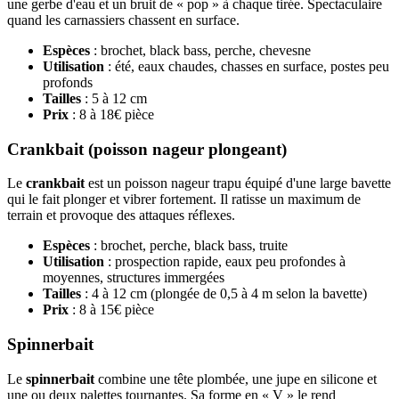
une gerbe d'eau et un bruit de « pop » à chaque tirée. Spectaculaire
quand les carnassiers chassent en surface.
Espèces
: brochet, black bass, perche, chevesne
Utilisation
: été, eaux chaudes, chasses en surface, postes peu
profonds
Tailles
: 5 à 12 cm
Prix
: 8 à 18€ pièce
Crankbait (poisson nageur plongeant)
Le
crankbait
est un poisson nageur trapu équipé d'une large bavette
qui le fait plonger et vibrer fortement. Il ratisse un maximum de
terrain et provoque des attaques réflexes.
Espèces
: brochet, perche, black bass, truite
Utilisation
: prospection rapide, eaux peu profondes à
moyennes, structures immergées
Tailles
: 4 à 12 cm (plongée de 0,5 à 4 m selon la bavette)
Prix
: 8 à 15€ pièce
Spinnerbait
Le
spinnerbait
combine une tête plombée, une jupe en silicone et
une ou deux palettes tournantes. Sa forme en « V » le rend