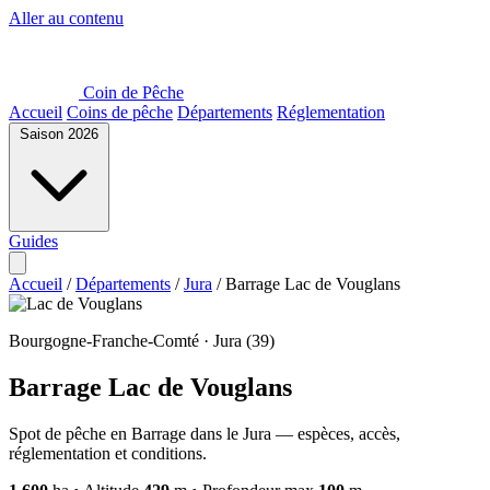
Aller au contenu
Coin de Pêche
Accueil
Coins de pêche
Départements
Réglementation
Saison 2026
Guides
Accueil
/
Départements
/
Jura
/
Barrage Lac de Vouglans
Bourgogne-Franche-Comté · Jura (39)
Barrage Lac de Vouglans
Spot de pêche en Barrage dans le Jura — espèces, accès,
réglementation et conditions.
MapLibre
MapLibre
| ©
| ©
OpenStreetMap
OpenStreetMap
France
France