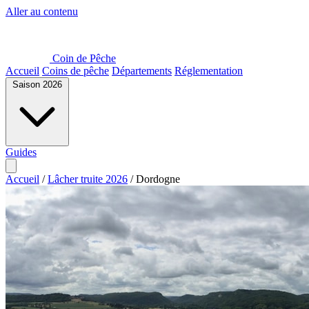
Aller au contenu
Coin de Pêche
Accueil
Coins de pêche
Départements
Réglementation
Saison 2026
Guides
Accueil
/
Lâcher truite 2026
/
Dordogne