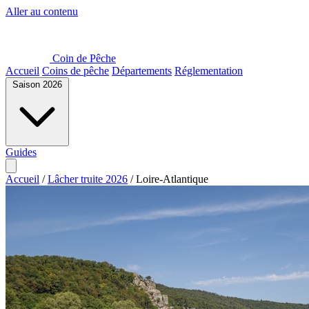
Aller au contenu
Coin de Pêche
Accueil
Coins de pêche
Départements
Réglementation
Saison 2026
Guides
Accueil
/
Lâcher truite 2026
/
Loire-Atlantique