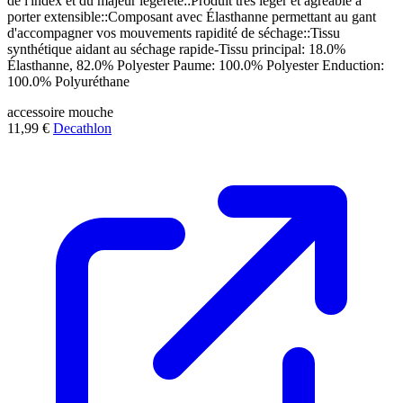
de l'index et du majeur légèreté::Produit très léger et agréable à
porter extensible::Composant avec Élasthanne permettant au gant
d'accompagner vos mouvements rapidité de séchage::Tissu
synthétique aidant au séchage rapide-Tissu principal: 18.0%
Élasthanne, 82.0% Polyester Paume: 100.0% Polyester Enduction:
100.0% Polyuréthane
accessoire
mouche
11,99 €
Decathlon