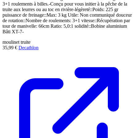
3+1 roulements à billes.-Conçu pour vous initier à la pêche de la
truite aux leurres ou au toc en rivière-légèreté::Poids: 225 gr
puissance de freinage::Max: 3 kg Utile: Non communiqué douceur
de rotation::Nombre de roulements: 3+1 vitesse::Récupération par
tour de manivelle: 66cm Ratio: 5,0:1 solidité::Bobine aluminium
Bâti XT-7-
moulinet
truite
35,99 €
Decathlon