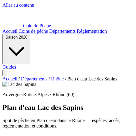
Aller au contenu
Coin de Pêche
Accueil
Coins de pêche
Départements
Réglementation
Saison 2026
Guides
Accueil
/
Départements
/
Rhône
/
Plan d'eau Lac des Sapins
Auvergne-Rhône-Alpes · Rhône (69)
Plan d'eau Lac des Sapins
Spot de pêche en Plan d'eau dans le Rhône — espèces, accès,
réglementation et conditions.
MapLibre
MapLibre
| ©
| ©
OpenStreetMap
OpenStreetMap
France
France