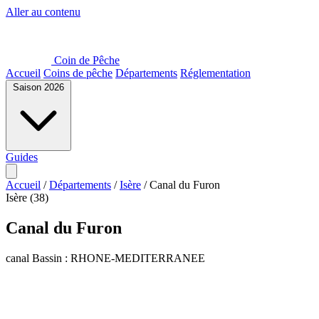
Aller au contenu
Coin de Pêche
Accueil
Coins de pêche
Départements
Réglementation
Saison 2026
Guides
Accueil
/
Départements
/
Isère
/
Canal du Furon
Isère (38)
Canal du Furon
canal
Bassin : RHONE-MEDITERRANEE