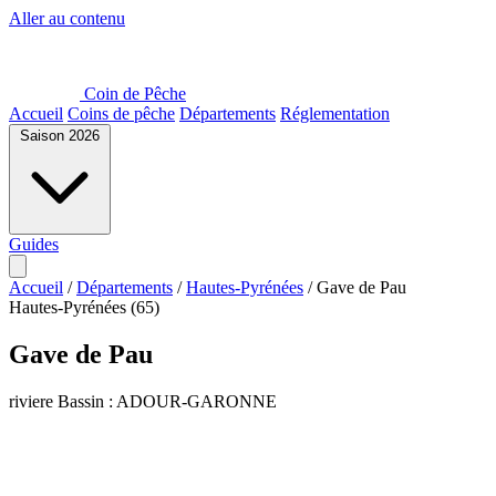
Aller au contenu
Coin de Pêche
Accueil
Coins de pêche
Départements
Réglementation
Saison 2026
Guides
Accueil
/
Départements
/
Hautes-Pyrénées
/
Gave de Pau
Hautes-Pyrénées (65)
Gave de Pau
riviere
Bassin : ADOUR-GARONNE