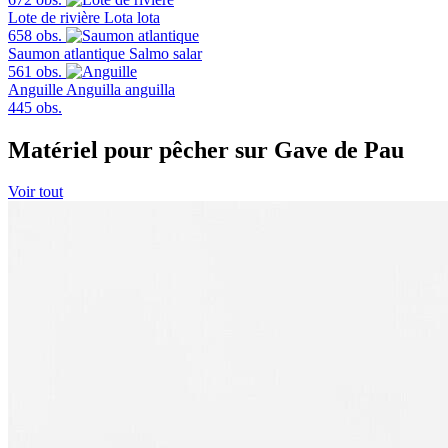
Lote de rivière
Lota lota
658 obs.
Saumon atlantique
Salmo salar
561 obs.
Anguille
Anguilla anguilla
445 obs.
Matériel pour pêcher sur Gave de Pau
Voir tout