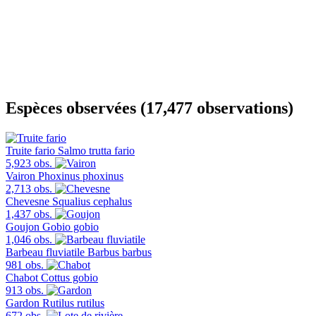
Espèces observées (17,477 observations)
Truite fario
Salmo trutta fario
5,923 obs.
Vairon
Phoxinus phoxinus
2,713 obs.
Chevesne
Squalius cephalus
1,437 obs.
Goujon
Gobio gobio
1,046 obs.
Barbeau fluviatile
Barbus barbus
981 obs.
Chabot
Cottus gobio
913 obs.
Gardon
Rutilus rutilus
672 obs.