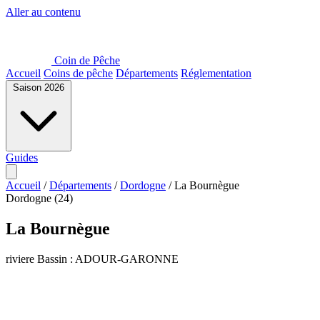
Aller au contenu
Coin de Pêche
Accueil
Coins de pêche
Départements
Réglementation
Saison 2026
Guides
Accueil
/
Départements
/
Dordogne
/
La Bournègue
Dordogne (24)
La Bournègue
riviere
Bassin : ADOUR-GARONNE