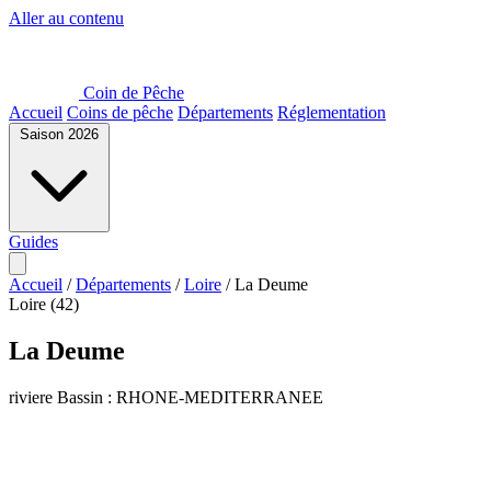
Aller au contenu
Coin de Pêche
Accueil
Coins de pêche
Départements
Réglementation
Saison 2026
Guides
Accueil
/
Départements
/
Loire
/
La Deume
Loire (42)
La Deume
riviere
Bassin : RHONE-MEDITERRANEE