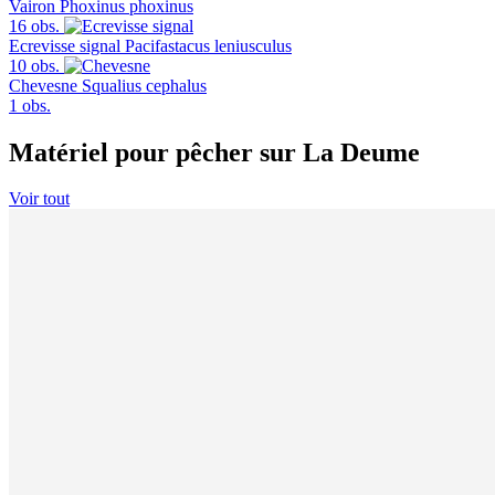
Vairon
Phoxinus phoxinus
16 obs.
Ecrevisse signal
Pacifastacus leniusculus
10 obs.
Chevesne
Squalius cephalus
1 obs.
Matériel pour pêcher sur La Deume
Voir tout