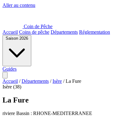
Aller au contenu
Coin de Pêche
Accueil
Coins de pêche
Départements
Réglementation
Saison 2026
Guides
Accueil
/
Départements
/
Isère
/
La Fure
Isère (38)
La Fure
riviere
Bassin : RHONE-MEDITERRANEE