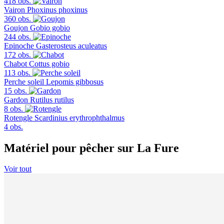
418 obs.
Vairon
Phoxinus phoxinus
360 obs.
Goujon
Gobio gobio
244 obs.
Epinoche
Gasterosteus aculeatus
172 obs.
Chabot
Cottus gobio
113 obs.
Perche soleil
Lepomis gibbosus
15 obs.
Gardon
Rutilus rutilus
8 obs.
Rotengle
Scardinius erythrophthalmus
4 obs.
Matériel pour pêcher sur La Fure
Voir tout