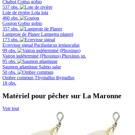
Chabot
Cottus gobio
537 obs.
Lote de rivière
Lota lota
460 obs.
Goujon
Gobio gobio
357 obs.
Lamproie de Planer
Lampetra planeri
173 obs.
Ecrevisse signal
Pacifastacus leniusculus
99 obs.
Vairon indéterminé (Phoxinus)
Phoxinus sp.
95 obs.
Saumon atlantique
Salmo salar
50 obs.
Ombre commun
Thymallus thymallus
18 obs.
Matériel pour pêcher sur La Maronne
Voir tout