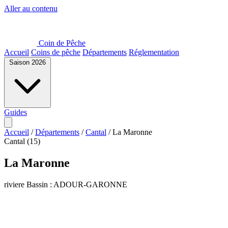
Aller au contenu
Coin de Pêche
Accueil
Coins de pêche
Départements
Réglementation
Saison 2026
Guides
Accueil
/
Départements
/
Cantal
/
La Maronne
Cantal (15)
La Maronne
riviere
Bassin : ADOUR-GARONNE