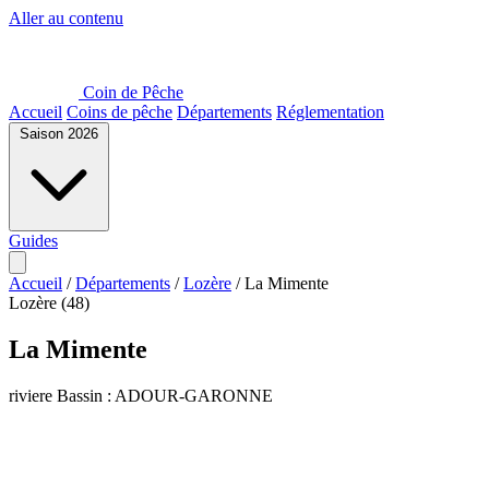
Aller au contenu
Coin de Pêche
Accueil
Coins de pêche
Départements
Réglementation
Saison 2026
Guides
Accueil
/
Départements
/
Lozère
/
La Mimente
Lozère (48)
La Mimente
riviere
Bassin : ADOUR-GARONNE