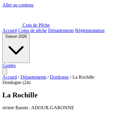
Aller au contenu
Coin de Pêche
Accueil
Coins de pêche
Départements
Réglementation
Saison 2026
Guides
Accueil
/
Départements
/
Dordogne
/
La Rochille
Dordogne (24)
La Rochille
riviere
Bassin : ADOUR-GARONNE