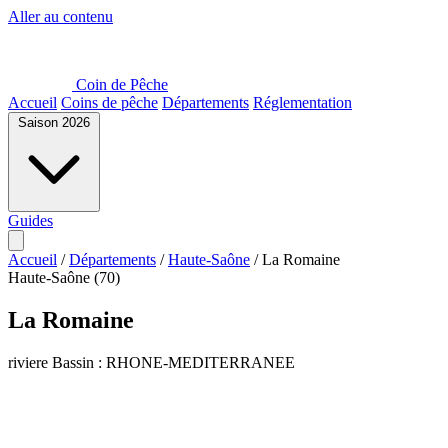
Aller au contenu
Coin de Pêche
Accueil
Coins de pêche
Départements
Réglementation
Saison 2026
Guides
Accueil
/
Départements
/
Haute-Saône
/
La Romaine
Haute-Saône (70)
La Romaine
riviere
Bassin : RHONE-MEDITERRANEE