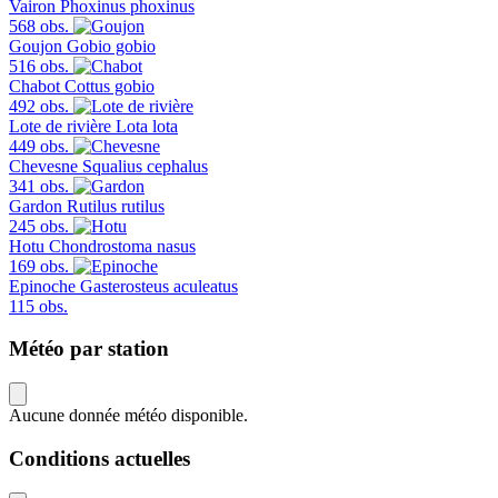
Vairon
Phoxinus phoxinus
568 obs.
Goujon
Gobio gobio
516 obs.
Chabot
Cottus gobio
492 obs.
Lote de rivière
Lota lota
449 obs.
Chevesne
Squalius cephalus
341 obs.
Gardon
Rutilus rutilus
245 obs.
Hotu
Chondrostoma nasus
169 obs.
Epinoche
Gasterosteus aculeatus
115 obs.
Météo par station
Aucune donnée météo disponible.
Conditions actuelles