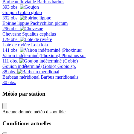
Barbeau fluviatile
Barbus barbus
393 obs.
Goujon
Gobio gobio
392 obs.
Epirine lippue
Pachychilon pictum
296 obs.
Chevesne
Squalius cephalus
179 obs.
Lote de rivière
Lota lota
141 obs.
Vairon indéterminé (Phoxinus)
Phoxinus sp.
111 obs.
Goujon indéterminé (Gobio)
Gobio sp.
88 obs.
Barbeau méridional
Barbus meridionalis
30 obs.
Météo par station
Aucune donnée météo disponible.
Conditions actuelles