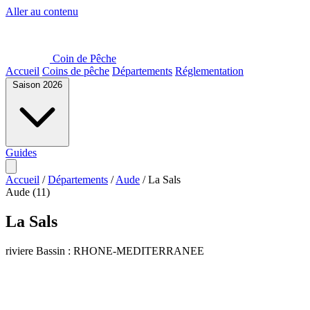
Aller au contenu
Coin de Pêche
Accueil
Coins de pêche
Départements
Réglementation
Saison 2026
Guides
Accueil
/
Départements
/
Aude
/
La Sals
Aude (11)
La Sals
riviere
Bassin : RHONE-MEDITERRANEE