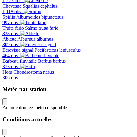
1,227 obs.
Chevesne
Squalius cephalus
1,118 obs.
Spirlin
Alburnoides bipunctatus
997 obs.
Truite fario
Salmo trutta fario
838 obs.
Ablette
Alburnus alburnus
809 obs.
Ecrevisse signal
Pacifastacus leniusculus
464 obs.
Barbeau fluviatile
Barbus barbus
373 obs.
Hotu
Chondrostoma nasus
306 obs.
Météo par station
Aucune donnée météo disponible.
Conditions actuelles