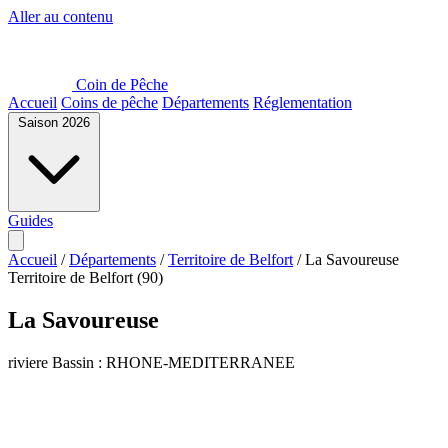
Aller au contenu
Coin de Pêche
Accueil
Coins de pêche
Départements
Réglementation
Saison 2026
Guides
Accueil
/
Départements
/
Territoire de Belfort
/
La Savoureuse
Territoire de Belfort (90)
La Savoureuse
riviere
Bassin : RHONE-MEDITERRANEE