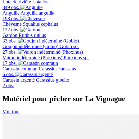
Lote de rivière
Lota lota
349 obs.
Anguille
Anguilla anguilla
198 obs.
Chevesne
Squalius cephalus
122 obs.
Gardon
Rutilus rutilus
33 obs.
Goujon indéterminé (Gobio)
Gobio sp.
27 obs.
Vairon indéterminé (Phoxinus)
Phoxinus sp.
17 obs.
Carassin commun
Carassius carassius
6 obs.
Carassin argenté
Carassius gibelio
2 obs.
Matériel pour pêcher sur La Vignague
Voir tout