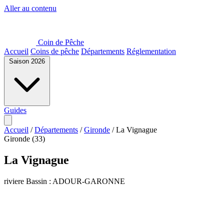
Aller au contenu
Coin de Pêche
Accueil
Coins de pêche
Départements
Réglementation
Saison 2026
Guides
Accueil
/
Départements
/
Gironde
/
La Vignague
Gironde (33)
La Vignague
riviere
Bassin : ADOUR-GARONNE