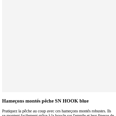
Hameçons montés pêche SN HOOK blue
Pratiquez la pêche au coup avec ces hameçons montés robustes. Ils
se montent facilement grâce à la boucle sur l'empile et leur finesse de