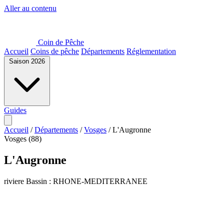
Aller au contenu
Coin de Pêche
Accueil
Coins de pêche
Départements
Réglementation
Saison 2026
Guides
Accueil
/
Départements
/
Vosges
/
L'Augronne
Vosges (88)
L'Augronne
riviere
Bassin : RHONE-MEDITERRANEE