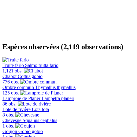
Espèces observées (2,119 observations)
Truite fario
Salmo trutta fario
1,121 obs.
Chabot
Cottus gobio
776 obs.
Ombre commun
Thymallus thymallus
125 obs.
Lamproie de Planer
Lampetra planeri
86 obs.
Lote de rivière
Lota lota
8 obs.
Chevesne
Squalius cephalus
1 obs.
Goujon
Gobio gobio
1 obs.