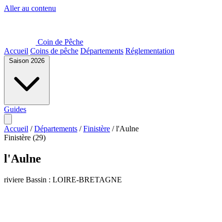
Aller au contenu
Coin de Pêche
Accueil
Coins de pêche
Départements
Réglementation
Saison 2026
Guides
Accueil
/
Départements
/
Finistère
/
l'Aulne
Finistère (29)
l'Aulne
riviere
Bassin : LOIRE-BRETAGNE