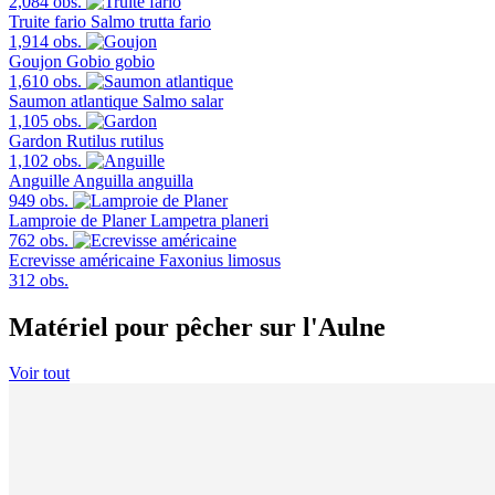
2,084 obs.
Truite fario
Salmo trutta fario
1,914 obs.
Goujon
Gobio gobio
1,610 obs.
Saumon atlantique
Salmo salar
1,105 obs.
Gardon
Rutilus rutilus
1,102 obs.
Anguille
Anguilla anguilla
949 obs.
Lamproie de Planer
Lampetra planeri
762 obs.
Ecrevisse américaine
Faxonius limosus
312 obs.
Matériel pour pêcher sur l'Aulne
Voir tout