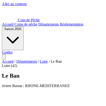
Aller au contenu
Coin de Pêche
Accueil
Coins de pêche
Départements
Réglementation
Saison 2026
Guides
Accueil
/
Départements
/
Loire
/
Le Ban
Loire (42)
Le Ban
riviere
Bassin : RHONE-MEDITERRANEE