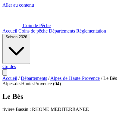
Aller au contenu
Coin de Pêche
Accueil
Coins de pêche
Départements
Réglementation
Saison 2026
Guides
Accueil
/
Départements
/
Alpes-de-Haute-Provence
/
Le Bès
Alpes-de-Haute-Provence (04)
Le Bès
riviere
Bassin : RHONE-MEDITERRANEE