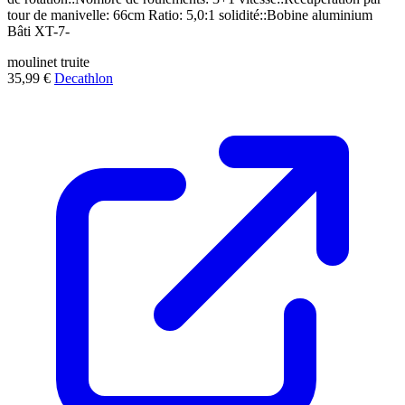
tour de manivelle: 66cm Ratio: 5,0:1 solidité::Bobine aluminium
Bâti XT-7-
moulinet
truite
35,99 €
Decathlon