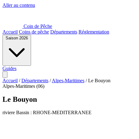
Aller au contenu
Coin de Pêche
Accueil
Coins de pêche
Départements
Réglementation
Saison 2026
Guides
Accueil
/
Départements
/
Alpes-Maritimes
/
Le Bouyon
Alpes-Maritimes (06)
Le Bouyon
riviere
Bassin : RHONE-MEDITERRANEE