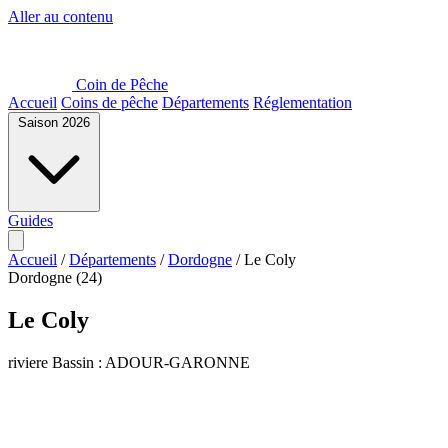
Aller au contenu
Coin de Pêche
Accueil
Coins de pêche
Départements
Réglementation
Saison 2026
Guides
Accueil
/
Départements
/
Dordogne
/
Le Coly
Dordogne (24)
Le Coly
riviere
Bassin : ADOUR-GARONNE