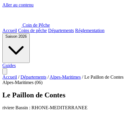
Aller au contenu
Coin de Pêche
Accueil
Coins de pêche
Départements
Réglementation
Saison 2026
Guides
Accueil
/
Départements
/
Alpes-Maritimes
/
Le Paillon de Contes
Alpes-Maritimes (06)
Le Paillon de Contes
riviere
Bassin : RHONE-MEDITERRANEE