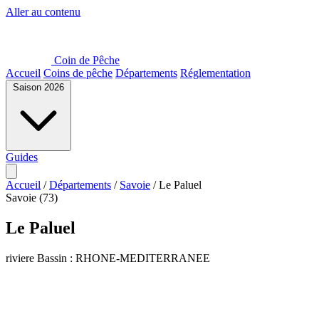
Aller au contenu
Coin de Pêche
Accueil
Coins de pêche
Départements
Réglementation
Saison 2026
Guides
Accueil
/
Départements
/
Savoie
/
Le Paluel
Savoie (73)
Le Paluel
riviere
Bassin : RHONE-MEDITERRANEE