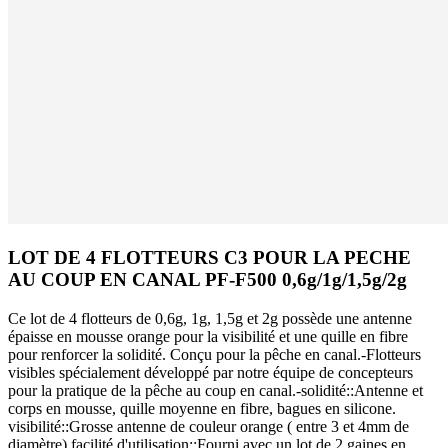
LOT DE 4 FLOTTEURS C3 POUR LA PECHE
AU COUP EN CANAL PF-F500 0,6g/1g/1,5g/2g
Ce lot de 4 flotteurs de 0,6g, 1g, 1,5g et 2g possède une antenne
épaisse en mousse orange pour la visibilité et une quille en fibre
pour renforcer la solidité. Conçu pour la pêche en canal.-Flotteurs
visibles spécialement développé par notre équipe de concepteurs
pour la pratique de la pêche au coup en canal.-solidité::Antenne et
corps en mousse, quille moyenne en fibre, bagues en silicone.
visibilité::Grosse antenne de couleur orange ( entre 3 et 4mm de
diamètre) facilité d'utilisation::Fourni avec un lot de 2 gaines en