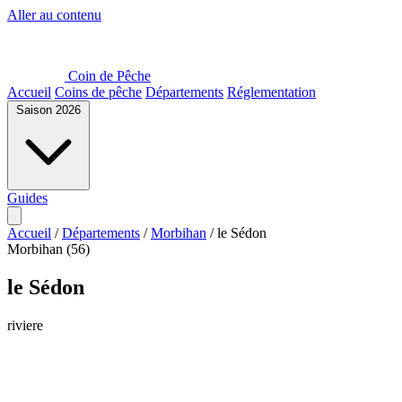
Aller au contenu
Coin de Pêche
Accueil
Coins de pêche
Départements
Réglementation
Saison 2026
Guides
Accueil
/
Départements
/
Morbihan
/
le Sédon
Morbihan (56)
le Sédon
riviere