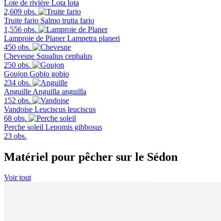
Lote de rivière
Lota lota
2,609 obs.
Truite fario
Salmo trutta fario
1,556 obs.
Lamproie de Planer
Lampetra planeri
450 obs.
Chevesne
Squalius cephalus
250 obs.
Goujon
Gobio gobio
234 obs.
Anguille
Anguilla anguilla
152 obs.
Vandoise
Leuciscus leuciscus
68 obs.
Perche soleil
Lepomis gibbosus
23 obs.
Matériel pour pêcher sur le Sédon
Voir tout