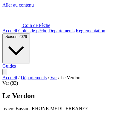
Aller au contenu
Coin de Pêche
Accueil
Coins de pêche
Départements
Réglementation
Saison 2026
Guides
Accueil
/
Départements
/
Var
/
Le Verdon
Var (83)
Le Verdon
riviere
Bassin : RHONE-MEDITERRANEE