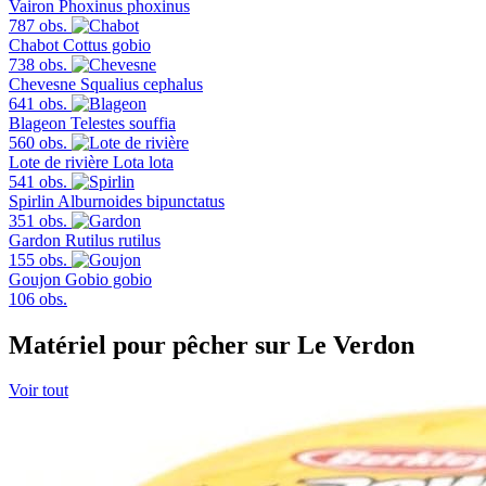
Vairon
Phoxinus phoxinus
787 obs.
Chabot
Cottus gobio
738 obs.
Chevesne
Squalius cephalus
641 obs.
Blageon
Telestes souffia
560 obs.
Lote de rivière
Lota lota
541 obs.
Spirlin
Alburnoides bipunctatus
351 obs.
Gardon
Rutilus rutilus
155 obs.
Goujon
Gobio gobio
106 obs.
Matériel pour pêcher sur Le Verdon
Voir tout