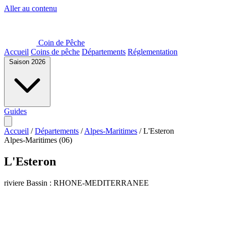
Aller au contenu
Coin de Pêche
Accueil
Coins de pêche
Départements
Réglementation
Saison 2026
Guides
Accueil
/
Départements
/
Alpes-Maritimes
/
L'Esteron
Alpes-Maritimes (06)
L'Esteron
riviere
Bassin : RHONE-MEDITERRANEE