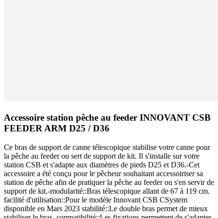
Accessoire station pêche au feeder INNOVANT CSB
FEEDER ARM D25 / D36
Ce bras de support de canne télescopique stabilise votre canne pour
la pêche au feeder ou sert de support de kit. Il s'installe sur votre
station CSB et s'adapte aux diamètres de pieds D25 et D36.-Cet
accessoire a été conçu pour le pêcheur souhaitant accessoiriser sa
station de pêche afin de pratiquer la pêche au feeder ou s'en servir de
support de kit.-modularité::Bras télescopique allant de 67 à 119 cm.
facilité d'utilisation::Pour le modèle Innovant CSB CSystem
disponible en Mars 2023 stabilité::Le double bras permet de mieux
stabiliser le bras. compatibilité::Les fixations permettent de s'adapter