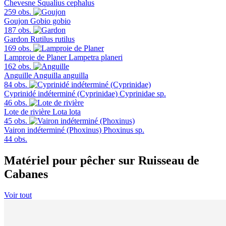
Chevesne
Squalius cephalus
259 obs.
Goujon
Gobio gobio
187 obs.
Gardon
Rutilus rutilus
169 obs.
Lamproie de Planer
Lampetra planeri
162 obs.
Anguille
Anguilla anguilla
84 obs.
Cyprinidé indéterminé (Cyprinidae)
Cyprinidae sp.
46 obs.
Lote de rivière
Lota lota
45 obs.
Vairon indéterminé (Phoxinus)
Phoxinus sp.
44 obs.
Matériel pour pêcher sur Ruisseau de
Cabanes
Voir tout