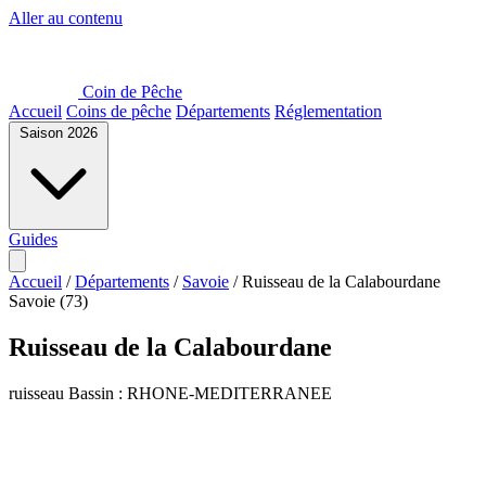
Aller au contenu
Coin de Pêche
Accueil
Coins de pêche
Départements
Réglementation
Saison 2026
Guides
Accueil
/
Départements
/
Savoie
/
Ruisseau de la Calabourdane
Savoie (73)
Ruisseau de la Calabourdane
ruisseau
Bassin : RHONE-MEDITERRANEE