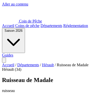
Aller au contenu
Coin de Pêche
Accueil
Coins de pêche
Départements
Réglementation
Saison 2026
Guides
Accueil
/
Départements
/
Hérault
/
Ruisseau de Madale
Hérault (34)
Ruisseau de Madale
ruisseau