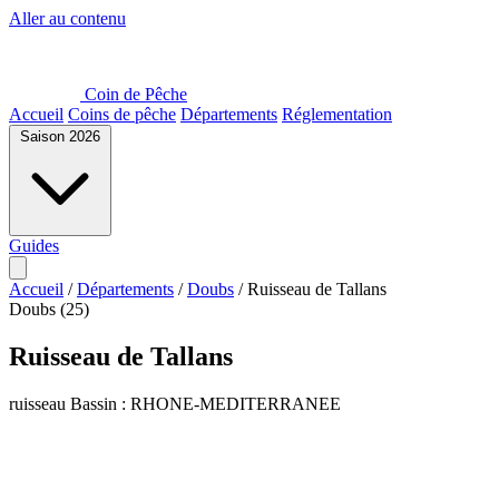
Aller au contenu
Coin de Pêche
Accueil
Coins de pêche
Départements
Réglementation
Saison 2026
Guides
Accueil
/
Départements
/
Doubs
/
Ruisseau de Tallans
Doubs (25)
Ruisseau de Tallans
ruisseau
Bassin : RHONE-MEDITERRANEE