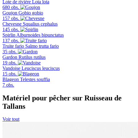
Lote de rivière
Lota lota
680 obs.
Goujon
Gobio gobio
157 obs.
Chevesne
Squalius cephalus
145 obs.
Spirlin
Alburnoides bipunctatus
137 obs.
Truite fario
Salmo trutta fario
35 obs.
Gardon
Rutilus rutilus
19 obs.
Vandoise
Leuciscus leuciscus
15 obs.
Blageon
Telestes souffia
7 obs.
Matériel pour pêcher sur Ruisseau de
Tallans
Voir tout