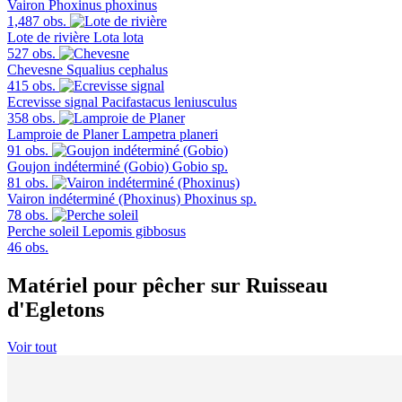
Vairon
Phoxinus phoxinus
1,487 obs.
Lote de rivière
Lota lota
527 obs.
Chevesne
Squalius cephalus
415 obs.
Ecrevisse signal
Pacifastacus leniusculus
358 obs.
Lamproie de Planer
Lampetra planeri
91 obs.
Goujon indéterminé (Gobio)
Gobio sp.
81 obs.
Vairon indéterminé (Phoxinus)
Phoxinus sp.
78 obs.
Perche soleil
Lepomis gibbosus
46 obs.
Matériel pour pêcher sur Ruisseau
d'Egletons
Voir tout