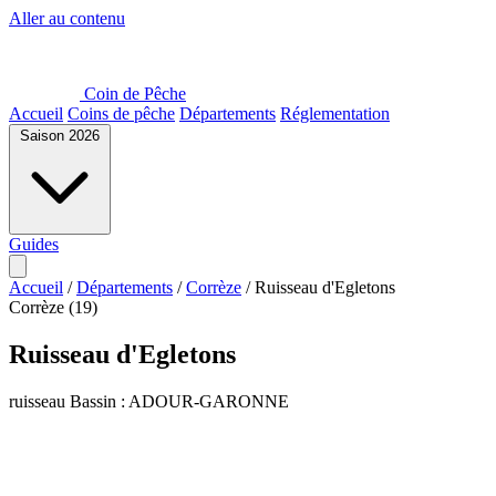
Aller au contenu
Coin de Pêche
Accueil
Coins de pêche
Départements
Réglementation
Saison 2026
Guides
Accueil
/
Départements
/
Corrèze
/
Ruisseau d'Egletons
Corrèze (19)
Ruisseau d'Egletons
ruisseau
Bassin : ADOUR-GARONNE