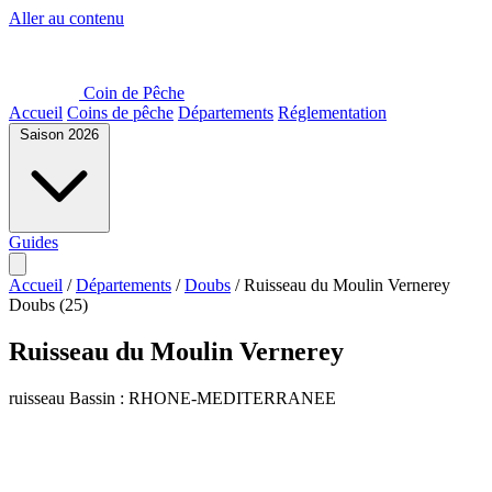
Aller au contenu
Coin de Pêche
Accueil
Coins de pêche
Départements
Réglementation
Saison 2026
Guides
Accueil
/
Départements
/
Doubs
/
Ruisseau du Moulin Vernerey
Doubs (25)
Ruisseau du Moulin Vernerey
ruisseau
Bassin : RHONE-MEDITERRANEE