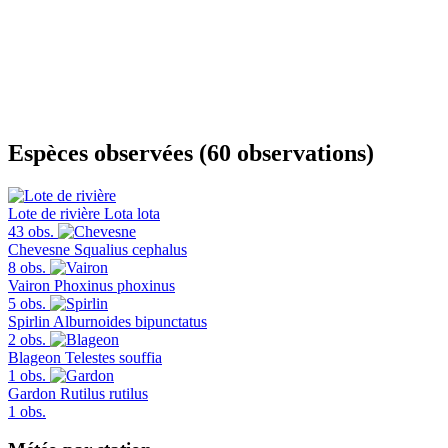
Espèces observées (60 observations)
Lote de rivière
Lota lota
43 obs.
Chevesne
Squalius cephalus
8 obs.
Vairon
Phoxinus phoxinus
5 obs.
Spirlin
Alburnoides bipunctatus
2 obs.
Blageon
Telestes souffia
1 obs.
Gardon
Rutilus rutilus
1 obs.